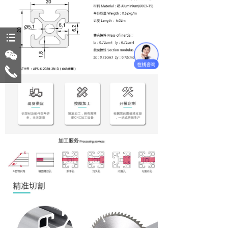
뀑
너
끅