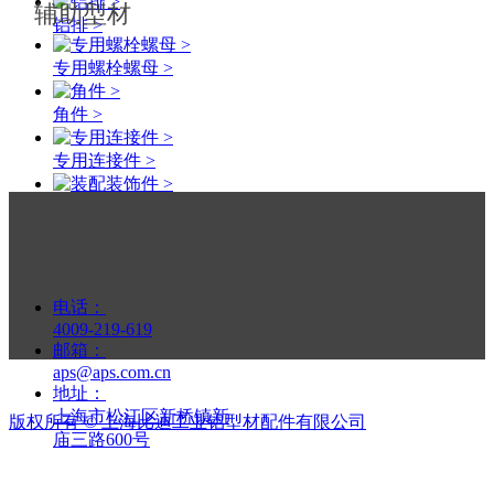
辅助型材
铝排 >
专用螺栓螺母 >
角件 >
专用连接件 >
装配装饰件 >
支撑件 >
铝型材配件
精益管配件 >
电话：
4009-219-619
邮箱：
aps@aps.com.cn
地址：
上海市松江区新桥镇新
版权所有 ©
上海比迪工业铝型材配件有限公司
庙三路600号