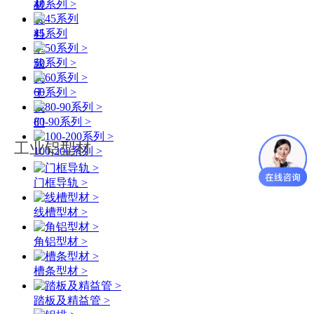
40系列 >
材
资
45系列
料
下
50系列 >
载
关
60系列 >
于
我
80-90系列 >
们
工业铝型材
100-200系列 >
门框导轨 >
线槽型材 >
角铝型材 >
槽条型材 >
踏板及精益管 >