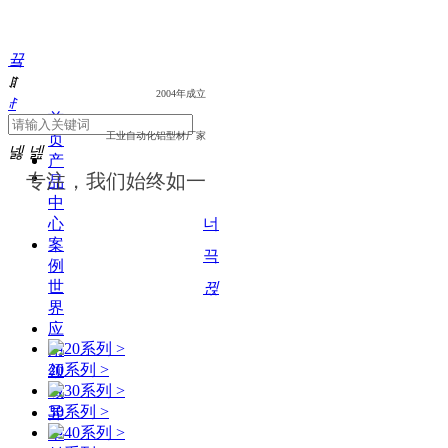
끀
ꁲ
2004年成立
ꄙ
首
工业自动化铝型材厂家
页
넳
넲
产
专注，我们始终如一
品
中
心
너
案
끅
例
世
뀑
界
应
用
20系列 >
领
域
30系列 >
异
型