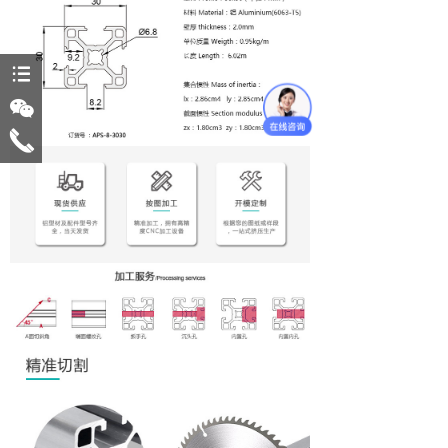
뀑
너
끅