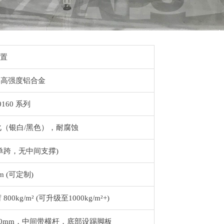
置
6
高强度铝合金
80160
系列
化（银白
/
黑色），耐腐蚀
单跨，无中间支撑
)
m (
可定制
)
荷
800kg/m² (
可升级至
1000kg/m²+)
00mm
，中间带横杆，底部设踢脚板