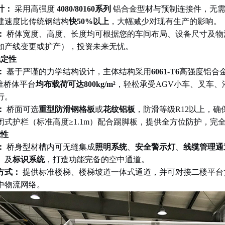
计：
采用高强度
4080/80160
系列
铝合金型材与预制连接件，无
建速度比传统钢结构
快
50%
以上
，大幅减少对现有生产的影响。
：
桥体宽度、高度、长度均可根据您的车间布局、设备尺寸及物
如产线变更或扩产），投资未来无忧。
稳定性
：
基于严谨的力学结构设计，主体结构采用
6061-T6
高强度铝合
准桥体平台
均布载荷可达
800kg/m²
，轻松承受
AGV
小车、叉车、
行。
：
桥面可选
重型防滑钢格板
或
花纹铝板
，防滑等级
R12
以上，确
闭式护栏（标准高度
≥1.1m
）配合踢脚板，提供全方位防护，完
能性
：
桥身型材槽内可无缝集成
照明系统
、
安全警示灯
、
线缆管理通
）及
标识系统
，打造功能完备的空中通道。
方式：
提供标准楼梯、楼梯坡道一体式通道，并可对接二楼平台
中物流网络。