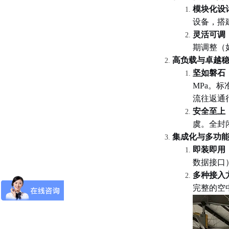
模块化设
设备，搭
灵活可调
期调整（
高负载与卓越
坚如磐石
MPa
。标
流往返通
安全至上
虞。全封
集成化与多功
即装即用
数据接口
多种接入
完整的空