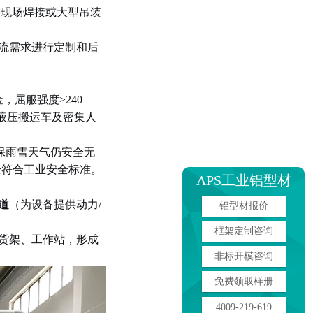
需现场焊接或大型吊装
流需求进行定制和后
金，屈服强度
≥240
液压搬运车及密集人
保雨雪天气仍安全无
全符合工业安全标准。
APS工业铝型材
道
（为设备提供动力
/
铝型材报价
框架定制咨询
货架、工作站，形成
非标开模咨询
免费领取样册
4009-219-619