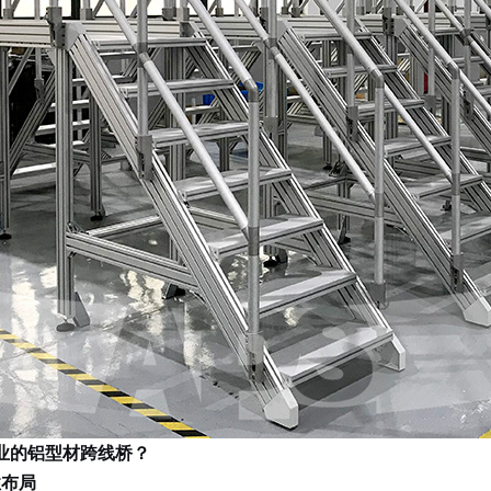
业的铝型材跨线桥？
性布局