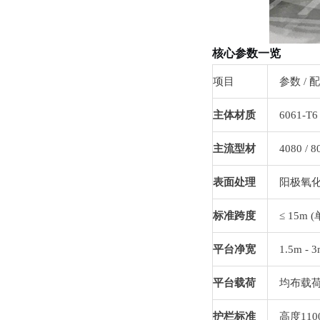
核心参数一览
项目
参数
/
配
主体材质
6061-T
主流型材
4080 / 
表面处理
阳极氧
标准跨度
≤ 15m (
平台净宽
1.5m - 3
平台载荷
均布载
护栏标准
高度
11