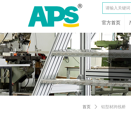
官方首页
首页
ꄲ
铝型材跨线桥