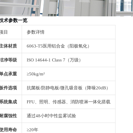
技术参数一览
项目
参数详情
主体材质
6063-T5
医用铝合金（阳极氧化）
洁净等级
ISO 14644-1 Class 7
（万级）
单点承重
≥50kg/m²
板件选项
抗菌板
/
防静电板
/
微孔吸音板（降噪
20dB
）
系统集成
FFU
、照明、传感器、消防喷淋一体化搭载
耐腐蚀性
通过
48
小时中性盐雾试验
使用寿命
≥20
年