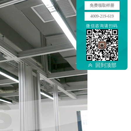
免费领取样册
4009-219-619
微信咨询请扫码
回到顶部
ꅁ