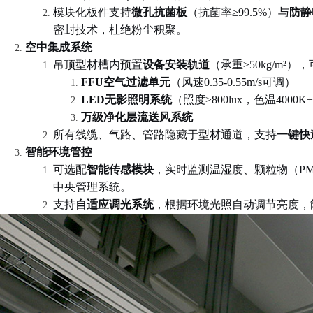
模块化板件支持
微孔抗菌板
（抗菌率
≥99.5%
）与
防静
密封技术，杜绝粉尘积聚。
空中集成系统
吊顶型材槽内预置
设备安装轨道
（承重
≥50kg/m²
），
FFU
空气过滤单元
（风速
0.35-0.55m/s
可调）
LED
无影照明系统
（照度
≥800lux
，色温
4000K±
万级净化层流送风系统
所有线缆、气路、管路隐藏于型材通道，支持
一键快
智能环境管控
可选配
智能传感模块
，实时监测温湿度、颗粒物（
PM
中央管理系统。
支持
自适应调光系统
，根据环境光照自动调节亮度，