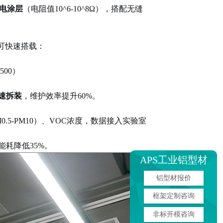
电涂层
（电阻值
10^6-10^8Ω
），搭配无缝
可快速搭载：
500
）
速拆装
，维护效率提升
60%
。
0.5-PM10
）、
VOC
浓度，数据接入实验室
能耗降低
35%
。
APS工业铝型材
铝型材报价
框架定制咨询
非标开模咨询