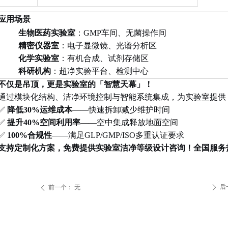
应用场景
生物医药实验室
：
GMP
车间、无菌操作间
精密仪器室
：电子显微镜、光谱分析区
化学实验室
：有机合成、试剂存储区
科研机构
：超净实验平台、检测中心
不仅是吊顶，更是实验室的「智慧天幕」！
通过模块化结构、洁净环境控制与智能系统集成，为实验室提供
✅
降低
30%
运维成本
——
快速拆卸减少维护时间
✅
提升
40%
空间利用率
——
空中集成释放地面空间
✅
100%
合规性
——
满足
GLP/GMP/ISO
多重认证要求
支持定制化方案，免费提供实验室洁净等级设计咨询！全国服务
后
前一个：
无
ꄲ
ꄴ