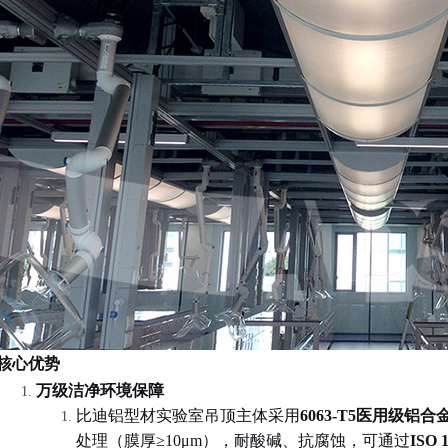
核心优势
万级洁净环境保障
比迪铝型材实验室吊顶主体采用
6063-T5
医用级铝合
处理（膜厚
≥10μm
），耐酸碱、抗腐蚀，可通过
ISO 1