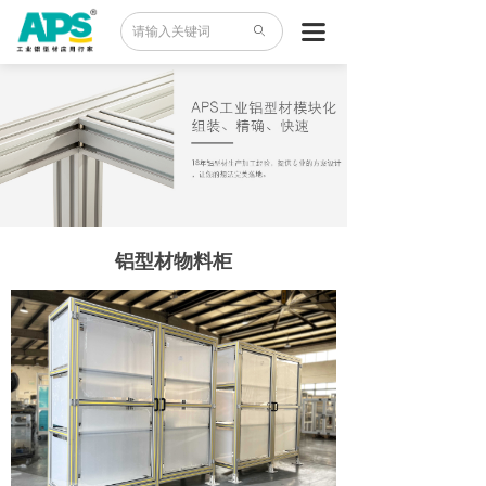
首页
끀
ꄙ
产品中心
案例世界
应用领域
异型材
铝型材物料柜
资料下载
关于我们