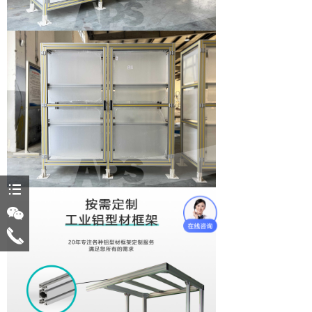
뀑
너
끅