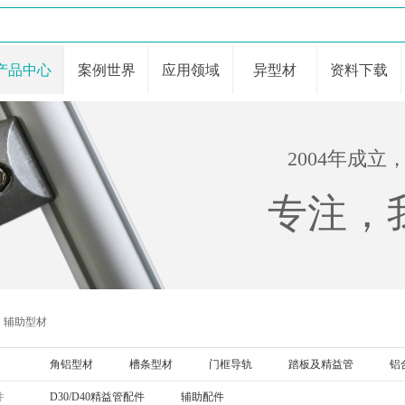
产品中心
案例世界
应用领域
异型材
资料下载
2004年成
专注，
辅助型材
角铝型材
槽条型材
门框导轨
踏板及精益管
铝
件
D30/D40精益管配件
辅助配件