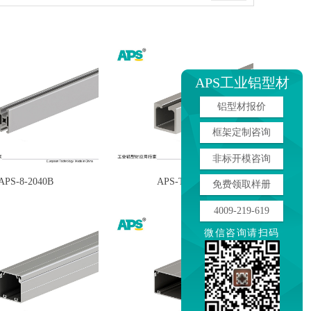
APS工业铝型材
铝型材报价
框架定制咨询
非标开模咨询
APS-8-2040B
APS-T3230
免费领取样册
4009-219-619
微信咨询请扫码