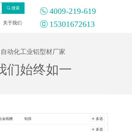
끠
搜索
4009-219-619
15301672613
关于我们
立，自动化工业铝型材厂家
我们始终如一
合金线槽
铝排
ꄸ
多选
ꄸ
多选